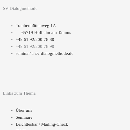
SV-Dialogmethode
Traubenhüttenweg 1A
65719 Hofheim am Taunus
+49 61 92/200-78 80
+49 61 92/200-78 90
seminar"a"sv-dialogmethode.de
Y
L
X
o
i
i
Links zum Thema
u
n
n
Über uns
t
k
g
Seminare
Leichtlesbar / Mailing-Check