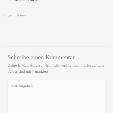
Folgen Sie uns
X
L
i
i
n
n
Schreibe einen Kommentar
Deine E-Mail-Adresse wird nicht veröffentlicht.
Erforderliche
g
k
Felder sind mit
*
markiert
e
Hier
eingeben…
d
i