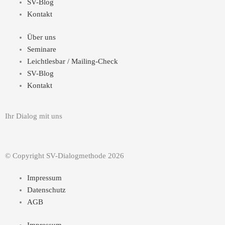
u
e
SV-Blog
Kontakt
b
d
Über uns
e
i
Seminare
Leichtlesbar / Mailing-Check
n
SV-Blog
Kontakt
-
Ihr Dialog mit uns
i
n
© Copyright SV-Dialogmethode 2026
Impressum
Datenschutz
AGB