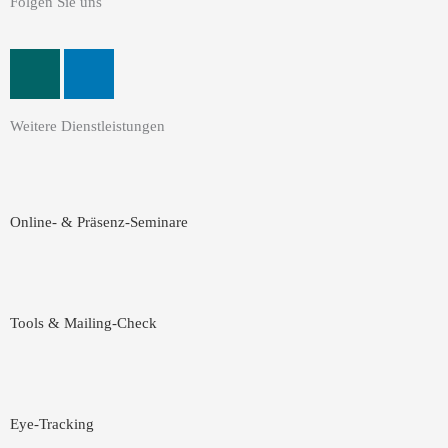
Folgen Sie uns
X
L
i
i
n
n
Weitere Dienstleistungen
g
k
e
d
i
Online- & Präsenz-Seminare
n
-
i
n
Tools & Mailing-Check
Eye-Tracking