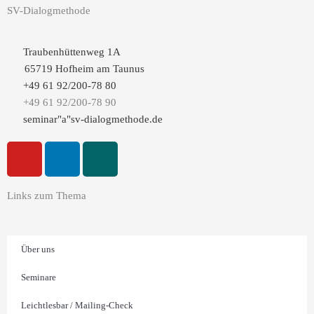
SV-Dialogmethode
Traubenhüttenweg 1A
65719 Hofheim am Taunus
+49 61 92/200-78 80
+49 61 92/200-78 90
seminar"a"sv-dialogmethode.de
Y
L
X
o
i
i
u
n
n
Links zum Thema
t
k
g
u
e
b
d
Über uns
e
i
n
Seminare
-
i
Leichtlesbar / Mailing-Check