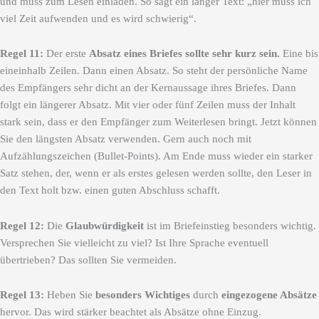
und muss zum Lesen einladen. So sagt ein langer Text: „hier muss ich
viel Zeit aufwenden und es wird schwierig“.
Regel 11:
Der erste
Absatz eines Briefes sollte sehr kurz sein.
Eine bis
eineinhalb Zeilen. Dann einen Absatz. So steht der persönliche Name
des Empfängers sehr dicht an der Kernaussage ihres Briefes. Dann
folgt ein längerer Absatz. Mit vier oder fünf Zeilen muss der Inhalt
stark sein, dass er den Empfänger zum Weiterlesen bringt. Jetzt können
Sie den längsten Absatz verwenden. Gern auch noch mit
Aufzählungszeichen (Bullet-Points). Am Ende muss wieder ein starker
Satz stehen, der, wenn er als erstes gelesen werden sollte, den Leser in
den Text holt bzw. einen guten Abschluss schafft.
Regel 12:
Die
Glaubwürdigkeit
ist im Briefeinstieg besonders wichtig.
Versprechen Sie vielleicht zu viel? Ist Ihre Sprache eventuell
übertrieben? Das sollten Sie vermeiden.
Regel 13:
Heben Sie
besonders Wichtiges
durch
eingezogene Absätze
hervor. Das wird stärker beachtet als Absätze ohne Einzug.