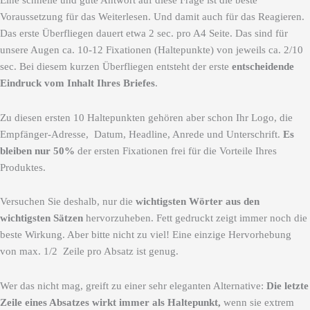
Eine schnelle und gute Antwort auf diese Frage ist die beste
Voraussetzung für das Weiterlesen. Und damit auch für das Reagieren.
Das erste Überfliegen dauert etwa 2 sec. pro A4 Seite. Das sind für
unsere Augen ca. 10-12 Fixationen (Haltepunkte) von jeweils ca. 2/10
sec. Bei diesem kurzen Überfliegen entsteht der erste
entscheidende
Eindruck vom Inhalt Ihres Briefes
.
Zu diesen ersten 10 Haltepunkten gehören aber schon Ihr Logo, die
Empfänger-Adresse, Datum, Headline, Anrede und Unterschrift.
Es
bleiben nur 50%
der ersten Fixationen frei für die Vorteile Ihres
Produktes.
Versuchen Sie deshalb, nur die
wichtigsten Wörter aus den
wichtigsten Sätzen
hervorzuheben. Fett gedruckt zeigt immer noch die
beste Wirkung. Aber bitte nicht zu viel! Eine einzige Hervorhebung
von max. 1/2 Zeile pro Absatz ist genug.
Wer das nicht mag, greift zu einer sehr eleganten Alternative:
Die letzte
Zeile eines Absatzes wirkt
immer als Haltepunkt,
wenn sie extrem