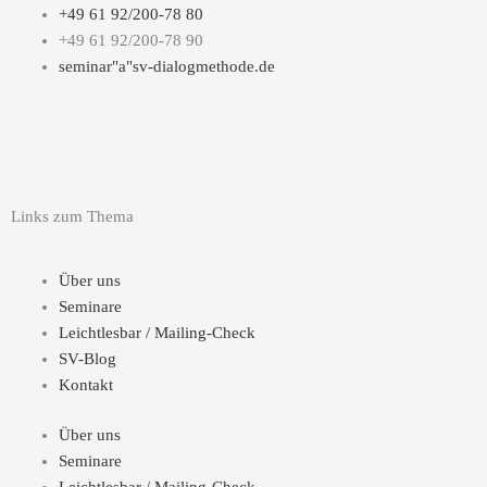
+49 61 92/200-78 80
+49 61 92/200-78 90
seminar"a"sv-dialogmethode.de
Y
L
X
o
i
i
Links zum Thema
u
n
n
Über uns
t
k
g
Seminare
Leichtlesbar / Mailing-Check
u
e
SV-Blog
Kontakt
b
d
Über uns
e
i
Seminare
Leichtlesbar / Mailing-Check